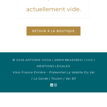
actuellement vide.
RETOUR À LA BOUTIQUE
© 2026 ANTONIA YOGA | SIREN 884306341 |
CGV
|
MENTIONS LÉGALES
Visio France Entière - Présentiel La Valette Du Var
| La Garde | Toulon | Var 83
LinkedIn
Instagram