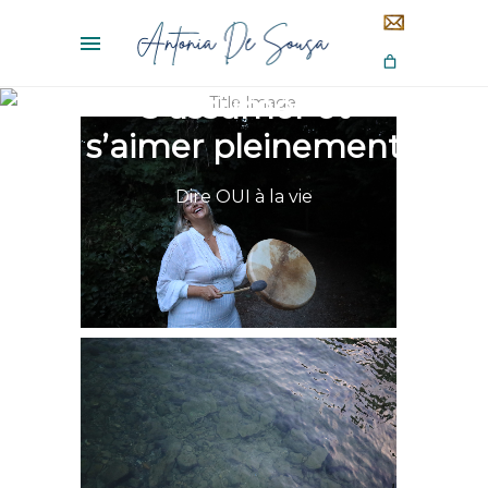
S’assumer et
s’aimer pleinement
Dire OUI à la vie