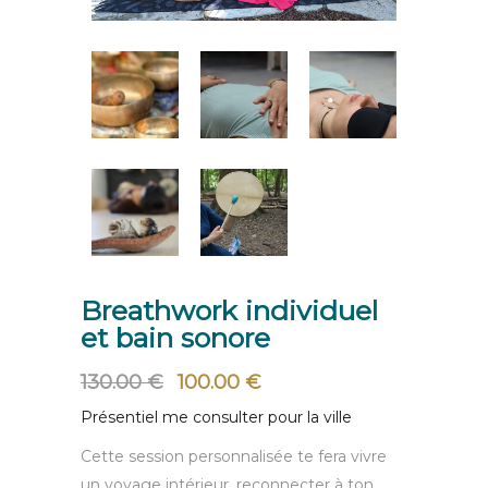
Breathwork individuel
et bain sonore
Le
Le
130.00
€
100.00
€
prix
prix
Présentiel me consulter pour la ville
initial
actuel
était :
est :
Cette session personnalisée te fera vivre
130.00 €.
100.00 €.
un voyage intérieur, reconnecter à ton