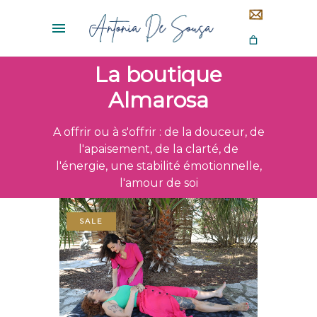
La boutique
Almarosa
A offrir ou à s'offrir : de la douceur, de
l'apaisement, de la clarté, de
l'énergie, une stabilité émotionnelle,
l'amour de soi
SALE