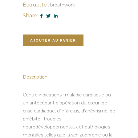
Étiquette :
breathwork
Share:
quantité
AJOUTER AU PANIER
de
Breathwork
individuel
et
Description
bain
sonore
Contre indications : maladie cardiaque ou
un antécédant d’opération du cœur, de
crise cardiaque, d’infarctus, d’anévrisme, de
phlébite ; troubles
neurodéveloppementaux et pathologies
mentales telles que la schizophrénie ou la