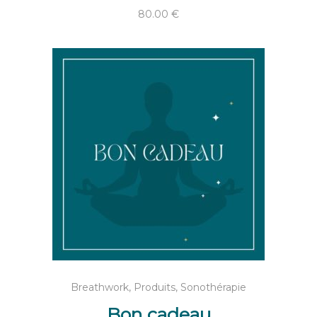
80.00
€
AJOUTER AU PANIER
Breathwork
,
Produits
,
Sonothérapie
Bon cadeau