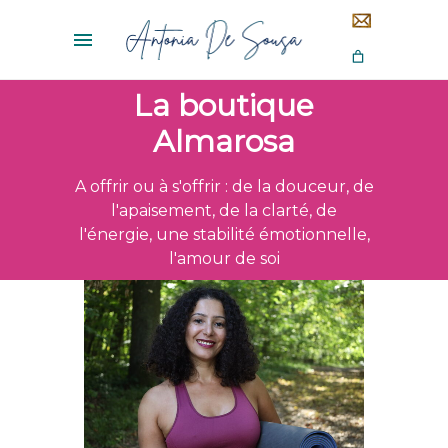
La boutique
Almarosa
A offrir ou à s'offrir : de la douceur, de
l'apaisement, de la clarté, de
l'énergie, une stabilité émotionnelle,
l'amour de soi