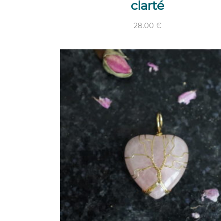
clarté
28.00
€