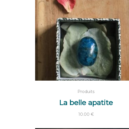
croissant
AJOUTER AU PANIER
Produits
La belle apatite
10.00
€