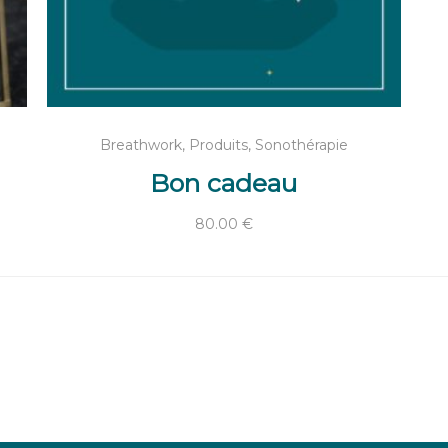
AJOUTER AU PANIER
Breathwork
,
Produits
,
Sonothérapie
Bon cadeau
80.00
€