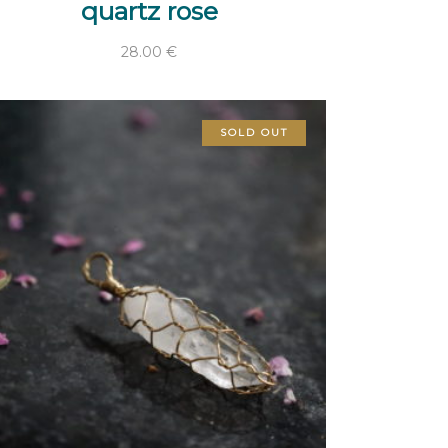
quartz rose
28.00
€
SOLD OUT