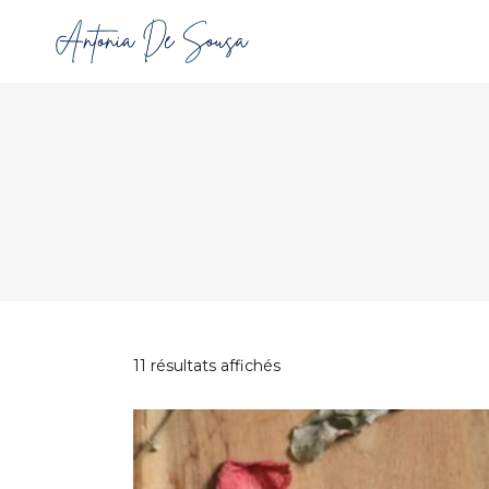
Trié
11 résultats affichés
par
prix