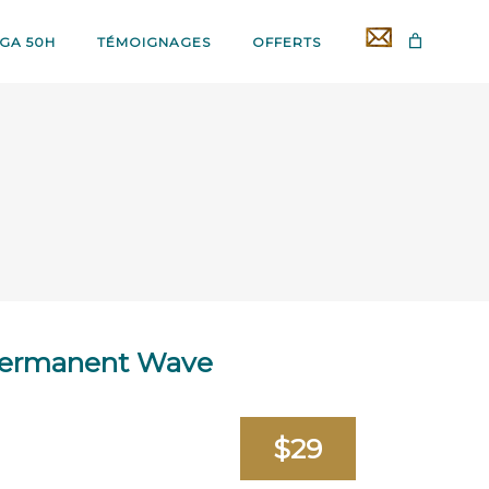
GA 50H
TÉMOIGNAGES
OFFERTS
ermanent Wave
$29